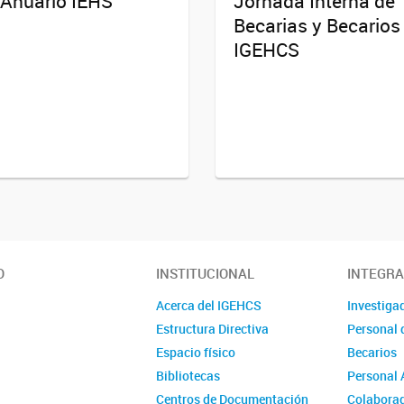
 Anuario IEHS
Jornada Interna de
Becarias y Becarios
IGEHCS
O
INSTITUCIONAL
INTEGR
Acerca del IGEHCS
Investiga
Estructura Directiva
Personal 
Espacio físico
Becarios
Bibliotecas
Personal 
Centros de Documentación
Colabora