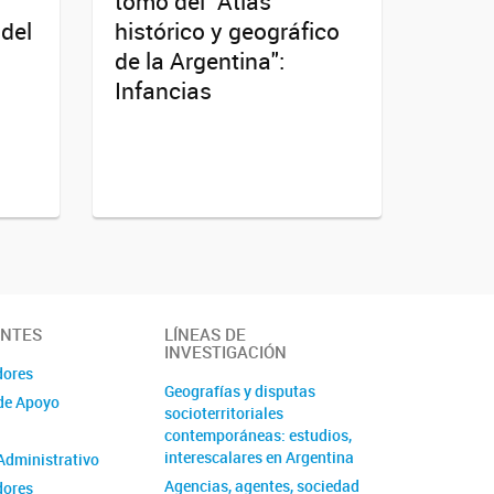
tomo del "Atlas
 del
histórico y geográfico
de la Argentina":
Infancias
ANTES
LÍNEAS DE
INVESTIGACIÓN
dores
Geografías y disputas
de Apoyo
socioterritoriales
contemporáneas: estudios,
interescalares en Argentina
Administrativo
Agencias, agentes, sociedad
dores