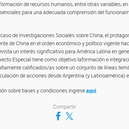
formación de recursos humanos, entre otras variables, en
senciales para una adecuada comprensión del funcionam
 caso de Investigaciones Sociales sobre China, el protag
ente de China en el orden económico y político vigente ha
vista un interés significativo para América Latina en gene
oyecto Especial tiene como objetivo laformación e integrac
altamente calificados/as sobre un conjunto de líneas temá
iculación de acciones desde Argentina (y Latinoamérica) e
ón sobre bases y condiciones ingrese
aquí
.
Compartir
Compartir en Facebook
Compartir en Twitter