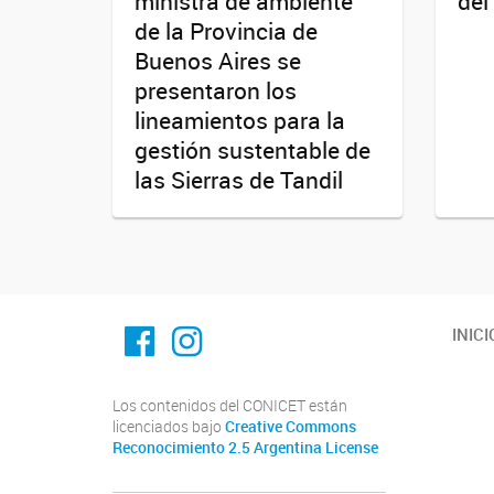
ministra de ambiente
del
de la Provincia de
Buenos Aires se
presentaron los
lineamientos para la
gestión sustentable de
las Sierras de Tandil
Facebook
Instagram
INICI
Los contenidos del CONICET están
licenciados bajo
Creative Commons
Reconocimiento 2.5 Argentina License