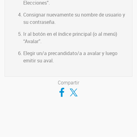
Elecciones”.
Consignar nuevamente su nombre de usuario y
su contraseña.
Ir al botón en el índice principal (o al menú)
“Avalar”.
Elegir un/a precandidato/a a avalar y luego
emitir su aval.
Compartir
Compartir en Facebook
Compartir en Twitter