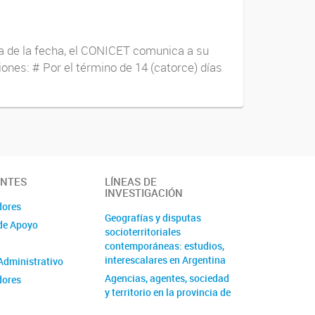
ía de la fecha, el CONICET comunica a su
ones: # Por el término de 14 (catorce) días
ANTES
LÍNEAS DE
INVESTIGACIÓN
dores
Geografías y disputas
de Apoyo
socioterritoriales
contemporáneas: estudios,
interescalares en Argentina
Administrativo
Agencias, agentes, sociedad
dores
y territorio en la provincia de
Buenos Aires