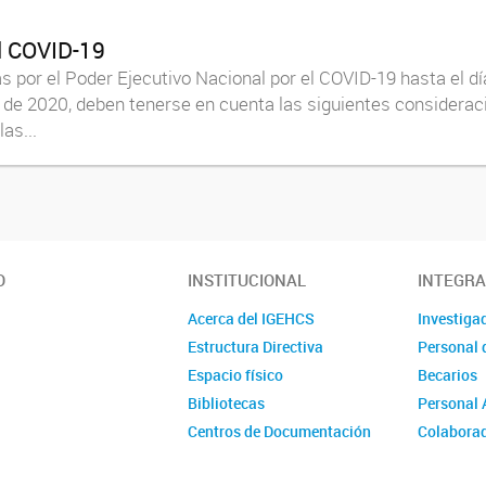
l COVID-19
 por el Poder Ejecutivo Nacional por el COVID-19 hasta el d
o de 2020, deben tenerse en cuenta las siguientes consideraci
as...
O
INSTITUCIONAL
INTEGR
Acerca del IGEHCS
Investiga
Estructura Directiva
Personal 
Espacio físico
Becarios
Bibliotecas
Personal 
Centros de Documentación
Colabora
Repositorios