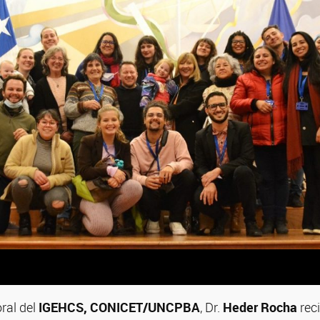
ral del
IGEHCS, CONICET/UNCPBA
, Dr.
Heder Rocha
rec