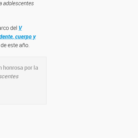
ra adolescentes
arco del
V
dente, cuerpo y
 de este año.
n honrosa por la
escentes