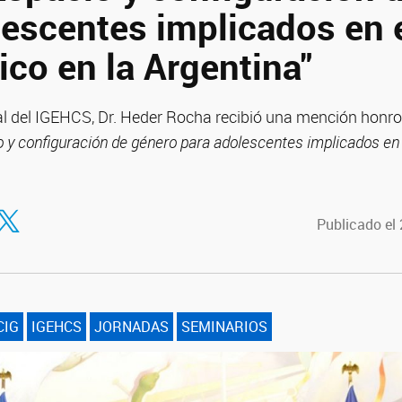
lescentes implicados en 
ico en la Argentina"
al del IGEHCS, Dr. Heder Rocha recibió una mención honro
 y configuración de género para adolescentes implicados en e
tir en Facebook
ompartir en Twitter
Publicado el
CIG
IGEHCS
JORNADAS
SEMINARIOS