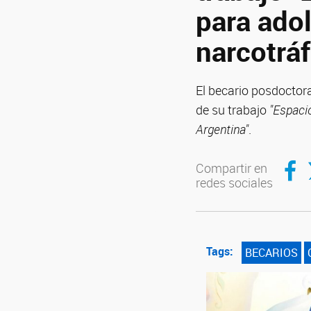
para ado
narcotráf
El becario posdoctor
de su trabajo
"Espacio
Argentina"
.
Compar
C
Compartir en
redes sociales
Tags:
BECARIOS