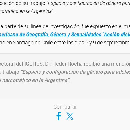
osición de su trabajo
"Espacio y configuración de género pa
cotráfico en la Argentina"
.
ma parte de su línea de investigación, fue expuesto en el m
ericano de Geografía, Género y Sexualidades "Acción disi
do en Santiago de Chile entre los días 6 y 9 de septiembre
octoral del IGEHCS, Dr. Heder Rocha recibió una menció
u trabajo
"Espacio y configuración de género para adol
 narcotráfico en la Argentina"
.
Compartir
Compartir en Facebook
Compartir en Twitter