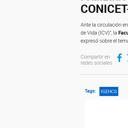
CONICE
Ante la circulación e
de Vida (ICV)”, la
Facu
expresó sobre el tema
Compar
C
Compartir en
redes sociales
Tags:
IGEHCS