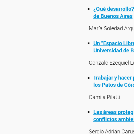
¿Qué desarrollo? 
de Buenos Aires
María Soledad Arq
Un “Espacio Libr
Universidad de 
Gonzalo Ezequiel Lu
Trabajar y hacer 
los Patos de Cór
Camila Pilatti
Las áreas proteg
conflictos ambie
Sergio Adrián Caru