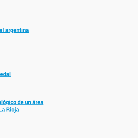
al argentina
medal
ológico de un área
La Rioja