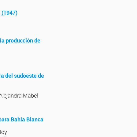
l (1947)
 la producción de
ra del sudoeste de
 Alejandra Mabel
 para Bahía Blanca
loy