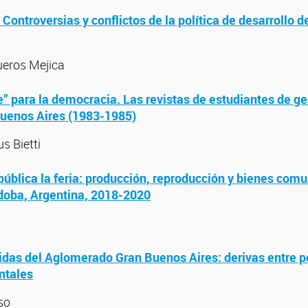
Controversias y conflictos de la política de desarrollo d
ueros Mejica
e” para la democracia. Las revistas de estudiantes de ge
Buenos Aires (1983-1985)
s Bietti
pública la feria: producción, reproducción y bienes comu
doba, Argentina, 2018-2020
idas del Aglomerado Gran Buenos Aires: derivas entre po
ntales
so