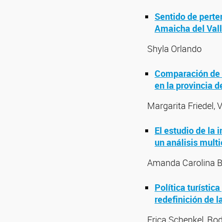
Sentido de perte
Amaicha del Vall
Shyla Orlando
Comparación de l
en la provincia 
Margarita Friedel, 
El estudio de la 
un análisis multi
Amanda Carolina 
Política turístic
redefinición de l
Erica Schenkel, Rod