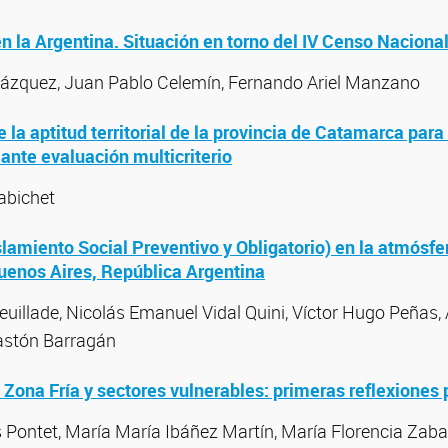
en la Argentina. Situación en torno del IV Censo Naciona
lázquez, Juan Pablo Celemín, Fernando Ariel Manzano
la aptitud territorial de la provincia de Catamarca para
nte evaluación multicriterio
rabichet
lamiento Social Preventivo y Obligatorio) en la atmósfe
Buenos Aires, República Argentina
uillade, Nicolás Emanuel Vidal Quini, Víctor Hugo Peñas,
Gastón Barragán
 Zona Fría y sectores vulnerables: primeras reflexiones
Pontet, María María Ibáñez Martín, María Florencia Zaba