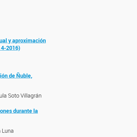
tual y aproximación
014-2016)
gión de Ñuble,
la Soto Villagrán
ones durante la
n Luna