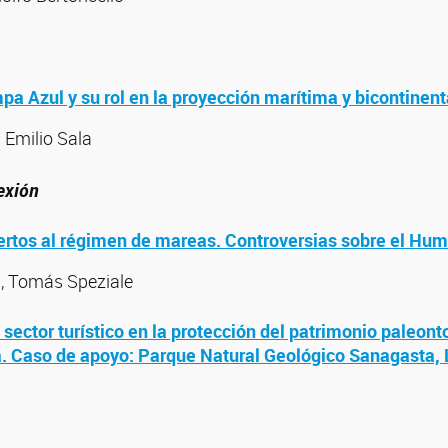
pa Azul y su rol en la proyección marítima y bicontinent
 Emilio Sala
lexión
rtos al régimen de mareas. Controversias sobre el Hu
i, Tomás Speziale
 sector turístico en la protección del patrimonio paleont
a. Caso de apoyo: Parque Natural Geológico Sanagasta, 