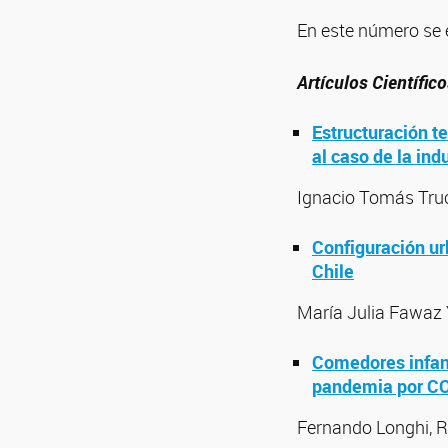
En este número se e
Artículos Científic
Estructuración te
al caso de la in
Ignacio Tomás Truc
Configuración urb
Chile
María Julia Fawaz 
Comedores infant
pandemia por CO
Fernando Longhi, R