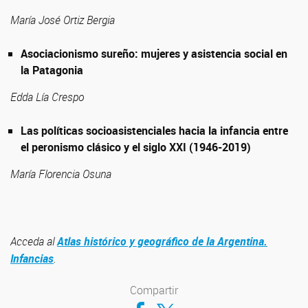
María José Ortiz Bergia
Asociacionismo sureño: mujeres y asistencia social en
la Patagonia
Edda Lía Crespo
Las políticas socioasistenciales hacia la infancia entre
el peronismo clásico y el siglo XXI (1946-2019)
María Florencia Osuna
Acceda al
Atlas histórico y geográfico de la Argentina.
Infancias
.
Compartir
Compartir en Facebook
Compartir en Twitter