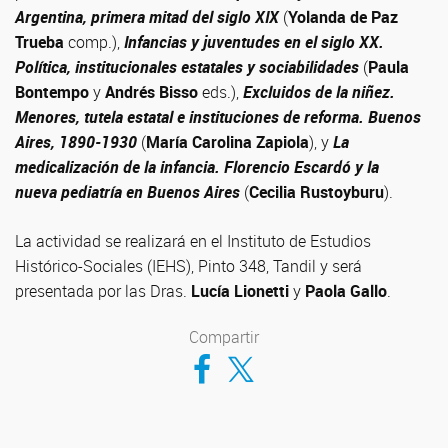
Argentina, primera mitad del siglo XIX
(
Yolanda de Paz
Trueba
comp.),
Infancias y juventudes en el siglo XX.
Política, institucionales estatales y sociabilidades
(
Paula
Bontempo
y
Andrés Bisso
eds.),
Excluidos de la niñez.
Menores, tutela estatal e instituciones de reforma. Buenos
Aires, 1890-1930
(
María Carolina Zapiola
), y
La
medicalización de la infancia. Florencio Escardó y la
nueva pediatría en Buenos Aires
(
Cecilia Rustoyburu
).
La actividad se realizará en el Instituto de Estudios
Histórico-Sociales (IEHS), Pinto 348, Tandil y será
presentada por las Dras.
Lucía Lionetti
y
Paola Gallo
.
Compartir
Compartir en Facebook
Compartir en Twitter