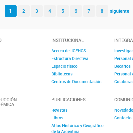
1
2
3
4
5
6
7
8
siguiente
O
INSTITUCIONAL
INTEGR
Acerca del IGEHCS
Investiga
Estructura Directiva
Personal 
Espacio físico
Becarios
Bibliotecas
Personal 
Centros de Documentación
Colabora
Repositorios
Mapas Interactivos
UCCIÓN
PUBLICACIONES
COMUNI
ÉMICA
Servicios tecnológicos de
Revistas
Novedade
alto nivel
Libros
Contacto
Programas institucionales y
grupos de investigación
Atlas Histórico y Geográfico
de la Argentina