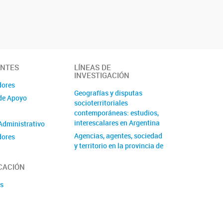
ANTES
LÍNEAS DE
INVESTIGACIÓN
dores
Geografías y disputas
de Apoyo
socioterritoriales
contemporáneas: estudios,
interescalares en Argentina
Administrativo
Agencias, agentes, sociedad
dores
y territorio en la provincia de
Buenos Aires
CACIÓN
Lo Cuali, Lo Cuanti y Lo
Experimental. Alternativas
s
para evaluar políticas
públicas mirando la ESI
Sociedades de frontera en el
Río de la Plata, siglos XVI-