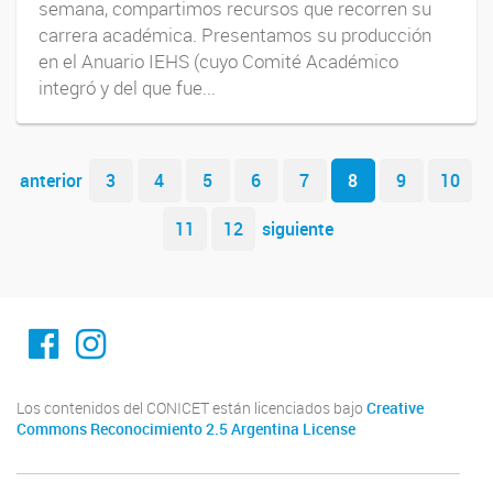
semana, compartimos recursos que recorren su
carrera académica. Presentamos su producción
en el Anuario IEHS (cuyo Comité Académico
integró y del que fue...
Navegador de artículos
anterior
3
4
5
6
7
8
9
10
11
12
siguiente
Facebook
Instagram
Los contenidos del CONICET están licenciados bajo
Creative
Commons Reconocimiento 2.5 Argentina License